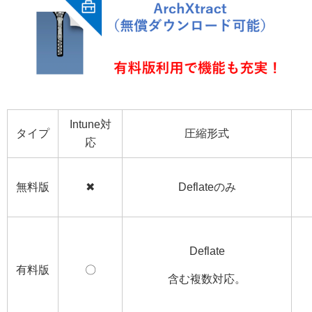
Intune対
タイプ
圧縮形式
応
無料版
✖
Deflateのみ
Deflate
有料版
〇
含む複数対応。