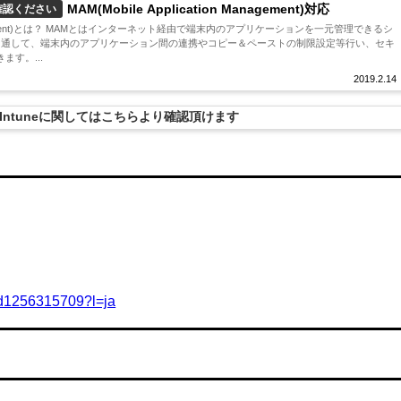
MAM(Mobile Application Management)対応
確認ください
on Management)とは？ MAMとはインターネット経由で端末内のアプリケーションを一元管理できるシ
Mを通して、端末内のアプリケーション間の連携やコピー＆ペーストの制限設定等行い、セキ
す。...
2019.2.14
oft Intuneに関してはこちらより確認頂けます
r/id1256315709?l=ja