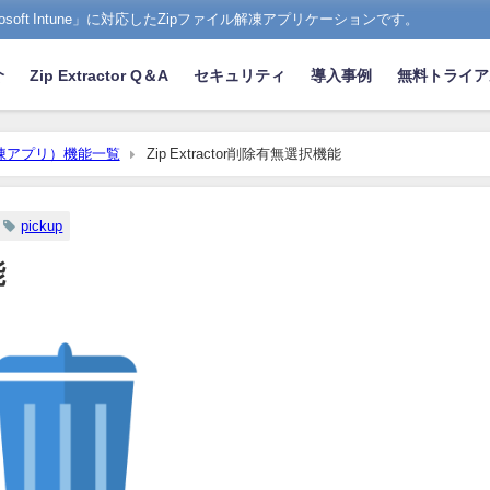
Microsoft Intune」に対応したZipファイル解凍アプリケーションです。
介
Zip Extractor Q＆A
セキュリティ
導入事例
無料トライア
ip解凍アプリ）機能一覧
Zip Extractor削除有無選択機能
pickup
能