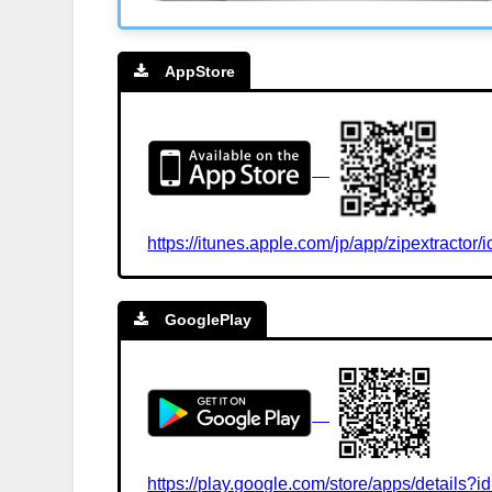
AppStore
https://itunes.apple.com/jp/app/zipextracto
GooglePlay
https://play.google.com/store/apps/details?