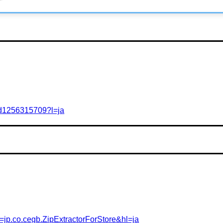
r/id1256315709?l=ja
id=jp.co.cegb.ZipExtractorForStore&hl=ja