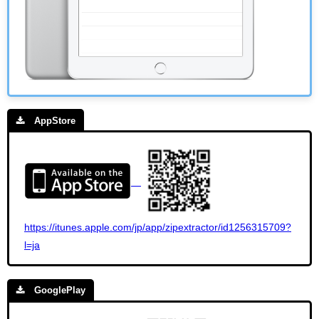
AppStore
https://itunes.apple.com/jp/app/zipextractor/id1256315709?
l=ja
GooglePlay